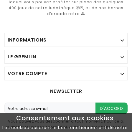
lequel vous pouvez profiter sur place des quelques
400 jeux de notre ludothèque 🎲🃏, et de nos bornes
d’arcade retro 🕹️
INFORMATIONS

LE GREMLIN

VOTRE COMPTE

NEWSLETTER
D'ACCORD
Consentement aux cookies
Vous pouvez vous désabonner à tout moment. Pour cela,
veuillez trouver nos coordonnées dans les mentions légales.
Les cookies assurent le bon fonctionnement de notre