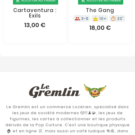
AJOUTER AU PANIER
AJOUTER AU PANIER
shopping_cart
shopping_cart










Cartaventura :
The Gang
Exils
3-6
10+
20'
groups
cake
timer
13,00 €
18,00 €
Le Gremlin est un commerce Lozérien, spécialisé dans
les jeux de société modernes 🎲🃏♟️🧩, les jeux de
figurines, les cartes à collectionner et les produits
dérivés de la Pop Culture. C’est une boutique physique
🏠 et en ligne 🛒, mais aussi un café ludique 🍻🥞, dans