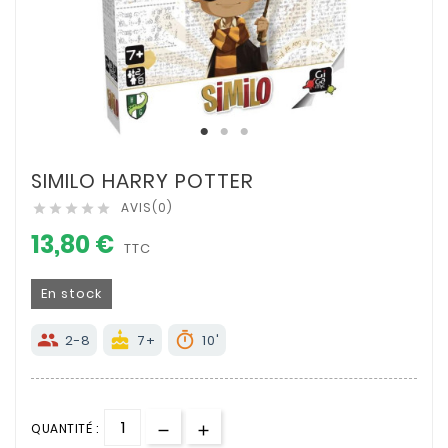
SIMILO HARRY POTTER
AVIS(0)





13,80 €
TTC
En stock
groups
cake
timer
2-8
7+
10'
QUANTITÉ :