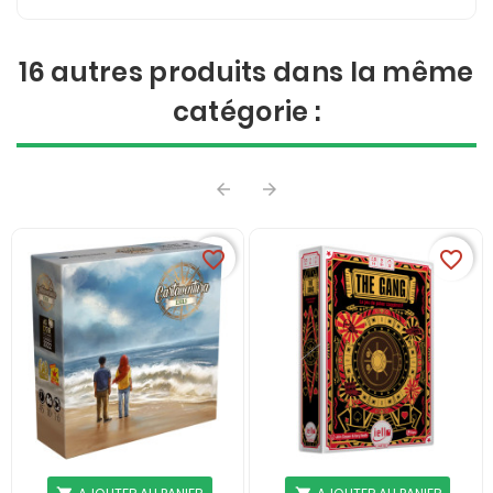
16 autres produits dans la même
catégorie :


favorite_border
favorite_border