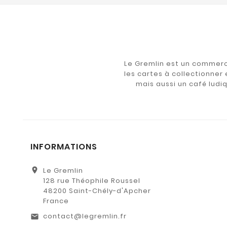
Le Gremlin est un commerce 
les cartes à collectionner 
mais aussi un café ludi
INFORMATIONS
location_on
Le Gremlin
128 rue Théophile Roussel
48200 Saint-Chély-d'Apcher
France
contact@legremlin.fr
email