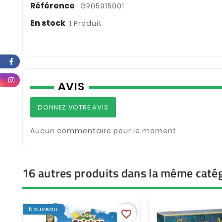
Référence
GR05915001
En stock
1 Produit
AVIS
DONNEZ VOTRE AVIS
Aucun commentaire pour le moment
16 autres produits dans la même catég
Nouveau
favorite_border