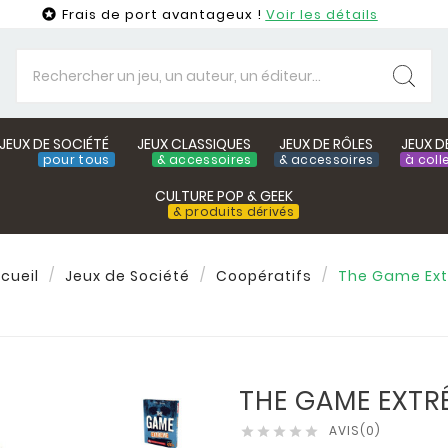
Frais de port avantageux !
Voir les détails

JEUX DE SOCIÉTÉ
JEUX CLASSIQUES
JEUX DE RÔLES
JEUX D
pour tous
& accessoires
& accessoires
à coll
CULTURE POP & GEEK
& produits dérivés
cueil
Jeux de Société
Coopératifs
The Game Ex
THE GAME EXTR
AVIS(0)




