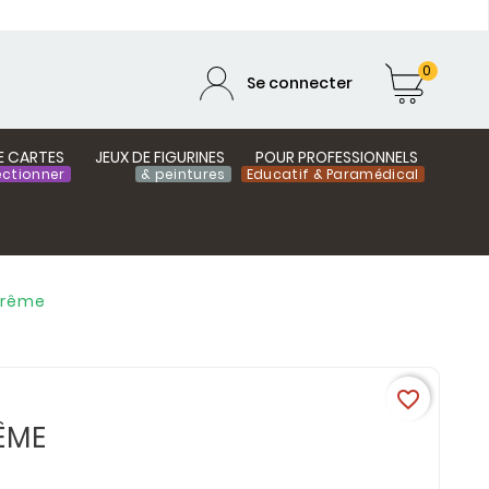
0
Se connecter
E CARTES
JEUX DE FIGURINES
POUR PROFESSIONNELS
ectionner
& peintures
Educatif & Paramédical
trême
favorite_border
ÊME