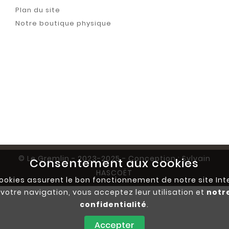
Plan du site
Notre boutique physique
© Le Gremlin - 2023-2025 - Conception : Sylvain
Consentement aux cookies
HASCOËT
ookies assurent le bon fonctionnement de notre site Int
votre navigation, vous acceptez leur utilisation et
notr
confidentialité
.
Accepter