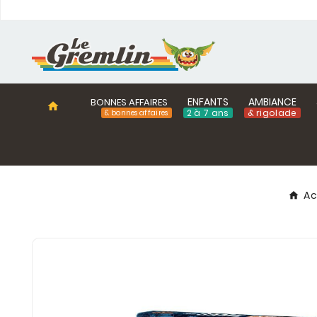
ENFANTS
AMBIANCE
BONNES AFFAIRES
home
2 à 7 ans
& rigolade
& bonnes affaires
Ac