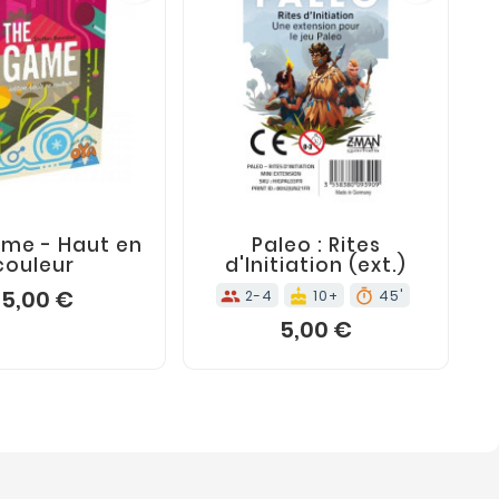
TER AU PANIER
PAS EN STOCK
block










me - Haut en
Paleo : Rites
couleur
d'Initiation (ext.)
15,00 €
2-4
10+
45'
groups
cake
timer
5,00 €