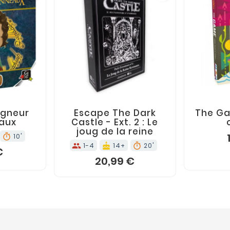
NIER
PAS EN STOCK
AJOU
block
shopping_cart






igneur
Escape The Dark
The Ga
aux
Castle - Ext. 2 : Le
joug de la reine
10'
timer
1-4
14+
20'
groups
cake
timer
€
20,99 €