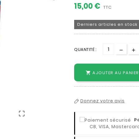
15,00 €
TTC
Derniers articles en stock
QUANTITÉ :
AJOUTER AU PANIER

Donnez votre avis

P
CB, VISA, Mastercar