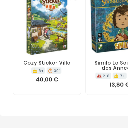
AJOUTER AU PANIER
AJOUTER AU PA
shopping_cart
shopping_cart









Cozy Sticker Ville
Similo Le Se
des Anne
8+
30'
cake
timer
2-8
7+
groups
cake
40,00 €
13,80 