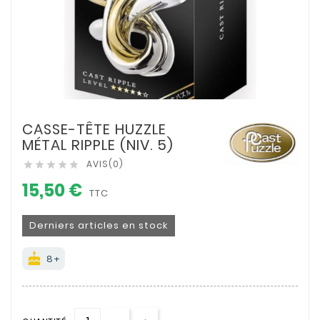
CASSE-TÊTE HUZZLE
MÉTAL RIPPLE (NIV. 5)
AVIS(0)





15,50 €
TTC
Derniers articles en stock
cake
8+