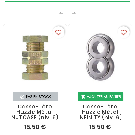


favorite_border
favorite_border
PAS EN STOCK
AJOUTER AU PANIER
block
shopping_cart










Casse-Tête
Casse-Tête
Huzzle Métal
Huzzle Métal
NUTCASE (niv. 6)
INFINITY (niv. 6)
15,50 €
15,50 €