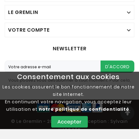
LE GREMLIN

VOTRE COMPTE

NEWSLETTER
D'ACCORD
Consentement aux cookies
Vous pouvez vous désabonner à tout moment. Pour cela,
veuillez trouver nos coordonnées dans les mentions légales.
Les cookies assurent le bon fonctionnement de notre
site Internet.
En continuant votre navigation, vous acceptez leur
utilisation et
notre politique de confidentialité
.
© Le Gremlin - 2023-2025 - Conception : Sylvain
Accepter
HASCOËT