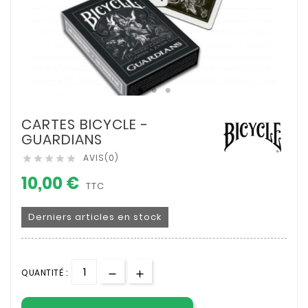
CARTES BICYCLE -
GUARDIANS
AVIS(0)





10,00 €
TTC
Derniers articles en stock
QUANTITÉ :