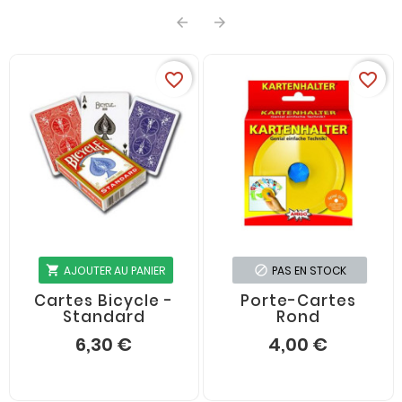


favorite_border
favorite_border
AJOUTER AU PANIER
PAS EN STOCK
shopping_cart
block










Cartes Bicycle -
Porte-Cartes
Standard
Rond
6,30 €
4,00 €